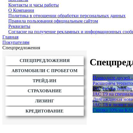
Контакты и часы работы
О Компании
Политика в отношении обработки персональных данных
Правила пользования официальным сайтом
Реквизиты
Согласие на получение рекламных и информационных соо
Главная
Покупателям
Спецпредложения
Спецпред
СПЕЦПРЕДЛОЖЕНИЯ
АВТОМОБИЛИ С ПРОБЕГОМ
Приводите друзей —
ТРЕЙД-ИН
Расширяем террито
JAC теперь онлайн
СТРАХОВАНИЕ
JAC T9 на специал
Долгожданная новин
ЛИЗИНГ
JAC T8 в лизинг н
Скидка 10% на КАС
КРЕДИТОВАНИЕ