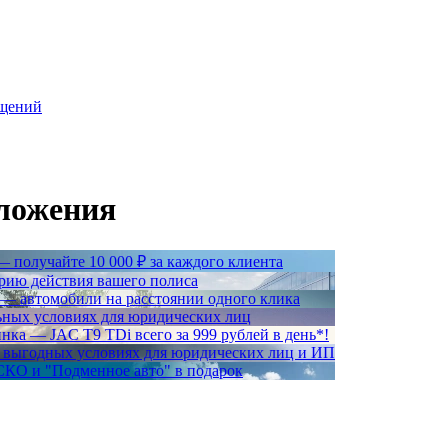
бщений
ложения
 получайте 10 000 ₽ за каждого клиента
рию действия вашего полиса
 — автомобили на расстоянии одного клика
ьных условиях для юридических лиц
ка — JAC T9 TDi всего за 999 рублей в день*!
а выгодных условиях для юридических лиц и ИП
КО и "Подменное авто" в подарок