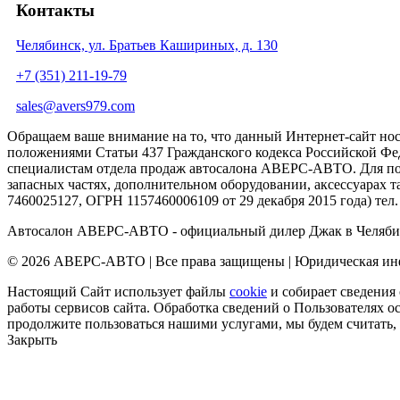
Контакты
Челябинск, ул. Братьев Кашириных, д. 130
+7 (351) 211-19-79
sales@avers979.com
Обращаем ваше внимание на то, что данный Интернет-сайт но
положениями Статьи 437 Гражданского кодекса Российской Фе
специалистам отдела продаж автосалона АВЕРС-АВТО. Для пол
запасных частях, дополнительном оборудовании, аксессуара
7460025127, ОГРН 1157460006109 от 29 декабря 2015 года) тел. +
Автосалон АВЕРС-АВТО - официальный дилер Джак в Челябин
© 2026 АВЕРС-АВТО | Все права защищены |
Юридическая и
Настоящий Сайт использует файлы
cookie
и собирает сведения 
работы сервисов сайта. Обработка сведений о Пользователях о
продолжите пользоваться нашими услугами, мы будем считать, 
Закрыть