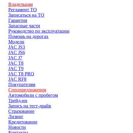
Владельцам
Регламент ТО
Записаться на ТО
Гарантия
Запасные части
Руководство по эксплуатации
Помощь на дорогах
Модели
JAC JS3
JAC JS6
JAC J7
JAC T8
JAC T9
JAC T8 PRO
JAC RF8
Покупателям
Спецпредложения
Автомобили с пробегом
Трейд-ин
Запись на тест-драйв
Страхование
Лизинг
Кредитование
Новости
Контакты