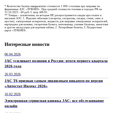
* Количество баллов эквивалентно стоимости 1 000 л топлива при заправке на
фирменных АЗС «ЛУКОЙЛ». При средней стоимости топлива в городах РФ на
15.10.2023 - 60 руб./1 литр АИ-95.
** Товары – исключения, на которые НЕ распространяется скидка при оплате в
магазине АЗС: 1. Изделия табачные (сигареты, сигариллы, сигары, стики, снюс и
прочие), электронные испарители, жидкость для заправки электронных испарителей,
картриджи для кальяна, сигаретная бумага, пепельницы, газовые баллоны, зажигалки
и другие аксессуары для курения табака; 2. Лотерейные билеты; 3. Подарочная
карта «ЛУКОЙЛ».
Интересные новости
06.04.2026
JAC усиливает позиции в России: итоги первого квартала
2026 года
26.03.2026
JAC T6 признан самым ликвидным пикапом по версии
«Автостат Индекс 2026»
16.02.2026
Электронная сервисная книжка JAC: все обслуживание
онлайн