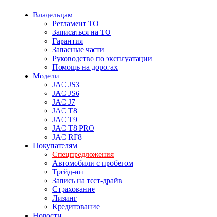
Владельцам
Регламент ТО
Записаться на ТО
Гарантия
Запасные части
Руководство по эксплуатации
Помощь на дорогах
Модели
JAC JS3
JAC JS6
JAC J7
JAC T8
JAC T9
JAC T8 PRO
JAC RF8
Покупателям
Спецпредложения
Автомобили с пробегом
Трейд-ин
Запись на тест-драйв
Страхование
Лизинг
Кредитование
Новости