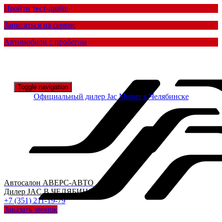
Пройти тест-драйв
Записаться на сервис
Автомобили с пробегом
Toggle navigation
Официальный дилер
Jac Motors в Челябинске
Автосалон
АВЕРС-АВТО
Дилер
JAC
В ЧЕЛЯБИНСКЕ
+7 (351) 211-19-79
Заказать звонок