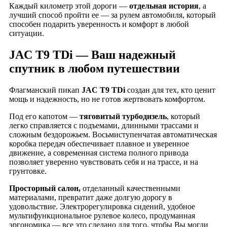
Каждый километр этой дороги —
отдельная история
, а
лучший способ пройти ее — за рулем автомобиля, который
способен подарить уверенность и комфорт в любой
ситуации.
JAC T9 TDi — Ваш надежный
спутник в любом путешествии
Флагманский пикап
JAC T9 TDi
создан для тех, кто ценит
мощь и надежность, но не готов жертвовать комфортом.
Под его капотом —
тяговитый турбодизель
, который
легко справляется с подъемами, длинными трассами и
сложным бездорожьем. Восьмиступенчатая автоматическая
коробка передач обеспечивает плавное и уверенное
движение, а современная система полного привода
позволяет уверенно чувствовать себя и на трассе, и на
грунтовке.
Просторный салон,
отделанный качественными
материалами, превратит даже долгую дорогу в
удовольствие. Электрорегулировка сидений, удобное
мультифункциональное рулевое колесо, продуманная
эргономика — все это сделано для того, чтобы Вы могли