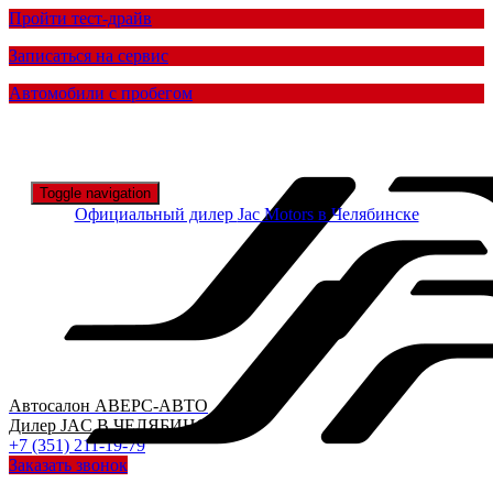
Пройти тест-драйв
Записаться на сервис
Автомобили с пробегом
Toggle navigation
Официальный дилер
Jac Motors в Челябинске
Автосалон
АВЕРС-АВТО
Дилер
JAC
В ЧЕЛЯБИНСКЕ
+7 (351) 211-19-79
Заказать звонок