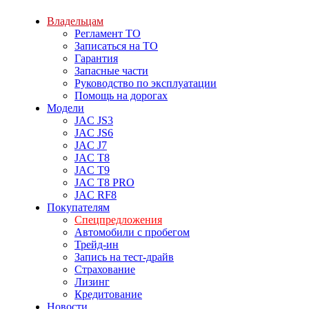
Владельцам
Регламент ТО
Записаться на ТО
Гарантия
Запасные части
Руководство по эксплуатации
Помощь на дорогах
Модели
JAC JS3
JAC JS6
JAC J7
JAC T8
JAC T9
JAC T8 PRO
JAC RF8
Покупателям
Спецпредложения
Автомобили с пробегом
Трейд-ин
Запись на тест-драйв
Страхование
Лизинг
Кредитование
Новости