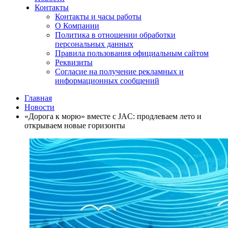
Контакты
Контакты и часы работы
О Компании
Политика в отношении обработки
персональных данных
Правила пользования официальным сайтом
Реквизиты
Согласие на получение рекламных и
информационных сообщений
Главная
Новости
«Дорога к морю» вместе с JAC: продлеваем лето и
открываем новые горизонты