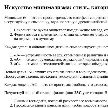
Искусство минимализма: стиль, котор
Минимализм — это не просто тренд, это манифест современ
несут глубокую символику, вдохновленную древнекитайской
Наклоненные буквы олицетворяют движение вперед, от
Форма лотоса в элементах логотипа напоминает о мудро
на перемены к лучшему.
Каждая деталь в обновленном дизайне символизирует ценно
«J»
— устремленность вверх, стремление к развитию и
«A»
— символ рукопожатия, отражающий надежные парт
«C»
— символ возможностей: линии, которые объединя
Новый девиз JAC звучит как приглашение в мир надежности, 
Просторные салоны, передовые технологии, стильный дизайн
Каждая модель JAC — это не просто автомобиль, это философи
Почувствуйте новый стиль и философию
JAC
уже сегодня. 
Личный тест-драйв, который раскроет все возможност
Профессиональные консультации, чтобы подобрать идеа