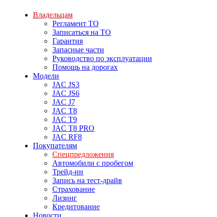
Владельцам
Регламент ТО
Записаться на ТО
Гарантия
Запасные части
Руководство по эксплуатации
Помощь на дорогах
Модели
JAC JS3
JAC JS6
JAC J7
JAC T8
JAC T9
JAC T8 PRO
JAC RF8
Покупателям
Спецпредложения
Автомобили с пробегом
Трейд-ин
Запись на тест-драйв
Страхование
Лизинг
Кредитование
Новости