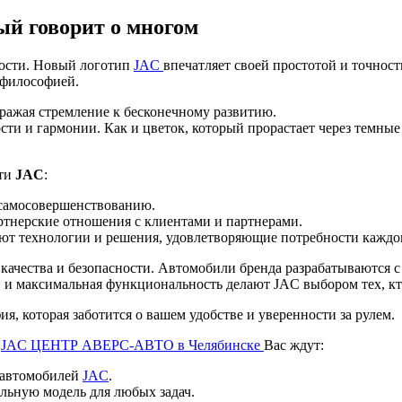
ый говорит о многом
ности. Новый логотип
JAC
впечатляет своей простотой и точност
 философией.
ражая стремление к бесконечному развитию.
сти и гармонии. Как и цветок, который прорастает через темны
сти
JAC
:
 самосовершенствованию.
нерские отношения с клиентами и партнерами.
ют технологии и решения, удовлетворяющие потребности каждо
качества и безопасности. Автомобили бренда разрабатываются 
 и максимальная функциональность делают JAC выбором тех, кт
я, которая заботится о вашем удобстве и уверенности за рулем.
В
JAC ЦЕНТР АВЕРС-АВТО в Челябинске
Вас ждут:
и автомобилей
JAC
.
льную модель для любых задач.