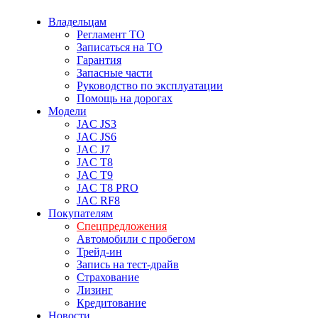
Владельцам
Регламент ТО
Записаться на ТО
Гарантия
Запасные части
Руководство по эксплуатации
Помощь на дорогах
Модели
JAC JS3
JAC JS6
JAC J7
JAC T8
JAC T9
JAC T8 PRO
JAC RF8
Покупателям
Спецпредложения
Автомобили с пробегом
Трейд-ин
Запись на тест-драйв
Страхование
Лизинг
Кредитование
Новости