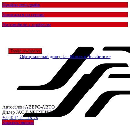
Пройти тест-драйв
Записаться на сервис
Автомобили с пробегом
Toggle navigation
Официальный дилер
Jac Motors в Челябинске
Автосалон
АВЕРС-АВТО
Дилер
JAC
В ЧЕЛЯБИНСКЕ
+7 (351) 211-19-79
Заказать звонок