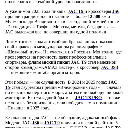
подтвердив высочайший уровень надежности.
А уже зимой 2025 года пикапы
JAC T9
и кроссоверы
JS6
прошли грандиозное испытание — более
12 500
км от
Мурманска до Владивостока в легендарной зимней гонке
«Экспедиция – Трофи». Морозы, метели, бездорожье —
JAC выдержал все, не совершив ни одной поломки.
Летом того же года автомобили бренда вновь показали
свой характер в международном ралли-марафоне
«Шелковый путь». На участках по России и Монголии, где
проверяются на прочность даже профессиональные
спорткары,
флагманский пикап
JAC T9
стал надежной
опорой команды «КАМАЗ-мастер», а кроссовер
JAC JS3
— помощником штаба организаторов.
Эти победы — не случайность. В 2024 и 2025 годах
JAC
T9
стал лауреатом премии «Внедорожник года» — сначала
по версии экспертного жюри, а затем и по выбору широкой
аудитории. Его «младший брат» —
JAC T8 PRO
— также
не остался без признания, став победителем в номинации
«Пикапы» в 2025 году.
Безопасность для JAC — не обещание, а доказанный факт.
Модели
JAC
JS6
и
JAC T9
получили высший рейтинг 5
звезд по результатам программы C-NCAP, а пикап
JAC T9