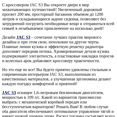
С кроссовером JAC S3 Вы откроете двери в мир
захватывающих путешествий! Увеличенный дорожный
просвет 200 мм, просторный багажник объемом до 1200
литров и складывающиеся задние сиденья, позволяют без
затруднений погрузить необходимые вещи и отправиться всей
семьей в незабываемое приключение на несколько дней!
Дизайн
JAC S3
– сочетание лучших практик мирового
дизайна и при этом свои, непохожие на другие черты.
Плавные линии кузова и эффектную решетку радиатора
дополняет передняя оптика. Хромированные детали кузова
подчеркивают элегантность, а пластиковые накладки порогов
и колесных арок добавляют кроссоверу практичности.
Но это еще не все! Вы будете приятно удивлены стильным и
современным интерьером JAC S3, выполненным из
качественных материалов, а улучшенная эргономика делают
каждую поездку комфортной и приятной!
JAC S3
оснащен 1,6-литровым бензиновым двигателем,
мощностью в 109 л/с. Какой из вариантов трансмиссии
выбрать: с механической коробкой передач или
бесступенчатым вариатором? Решать Вам! В любом случае
оба двигателя обеспечивают оптимальное управление тягой и
имеют низкий уровень шума. Расход топлива составляет всего