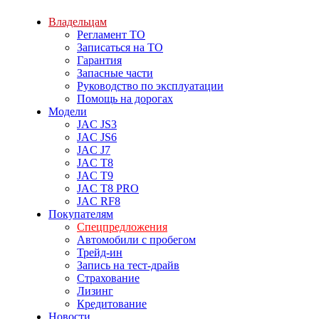
Владельцам
Регламент ТО
Записаться на ТО
Гарантия
Запасные части
Руководство по эксплуатации
Помощь на дорогах
Модели
JAC JS3
JAC JS6
JAC J7
JAC T8
JAC T9
JAC T8 PRO
JAC RF8
Покупателям
Спецпредложения
Автомобили с пробегом
Трейд-ин
Запись на тест-драйв
Страхование
Лизинг
Кредитование
Новости