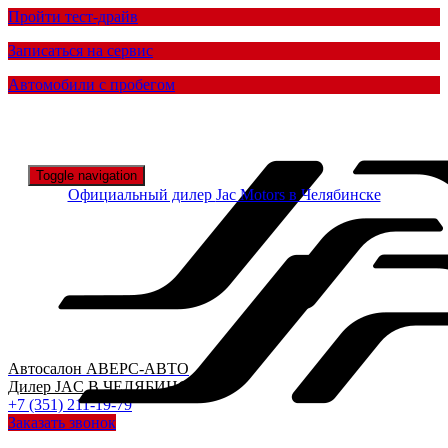
Пройти тест-драйв
Записаться на сервис
Автомобили с пробегом
Toggle navigation
Официальный дилер
Jac Motors в Челябинске
Автосалон
АВЕРС-АВТО
Дилер
JAC
В ЧЕЛЯБИНСКЕ
+7 (351) 211-19-79
Заказать звонок