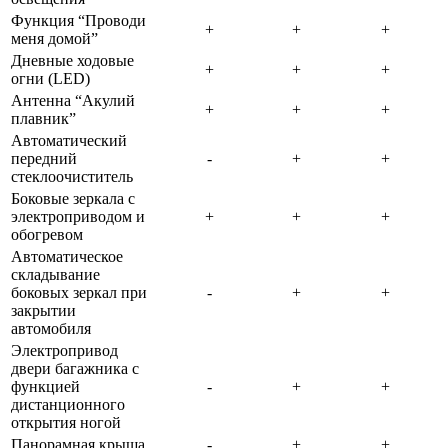
Функция “Проводи
меня домой”
Дневные ходовые
огни (LED)
Антенна “Акулий
плавник”
Автоматический
передний
стеклоочиститель
Боковые зеркала с
электроприводом и
обогревом
Автоматическое
складывание
боковых зеркал при
закрытии
автомобиля
Электропривод
двери багажника с
функцией
дистанционного
открытия ногой
Панорамная крыша