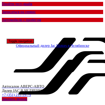
Пройти тест-драйв
Записаться на сервис
Автомобили с пробегом
Toggle navigation
Официальный дилер
Jac Motors в Челябинске
Автосалон
АВЕРС-АВТО
Дилер
JAC
В ЧЕЛЯБИНСКЕ
+7 (351) 211-19-79
Заказать звонок