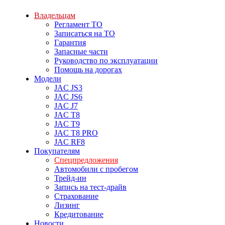
Владельцам
Регламент ТО
Записаться на ТО
Гарантия
Запасные части
Руководство по эксплуатации
Помощь на дорогах
Модели
JAC JS3
JAC JS6
JAC J7
JAC T8
JAC T9
JAC T8 PRO
JAC RF8
Покупателям
Спецпредложения
Автомобили с пробегом
Трейд-ин
Запись на тест-драйв
Страхование
Лизинг
Кредитование
Новости