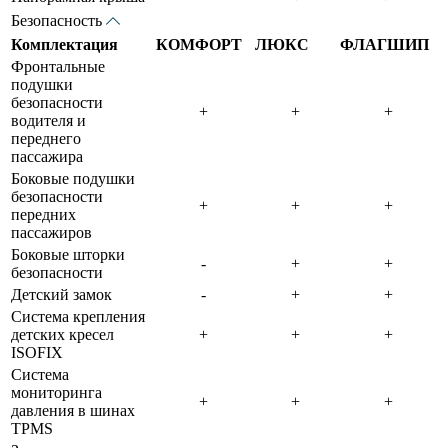
Безопасность
Комплектация
КОМФОРТ
ЛЮКС
ФЛАГШИП
Фронтальные
подушки
безопасности
водителя и
переднего
пассажира
Боковые подушки
безопасности
передних
пассажиров
Боковые шторки
безопасности
Детский замок
Система крепления
детских кресел
ISOFIX
Система
мониторинга
давления в шинах
TPMS